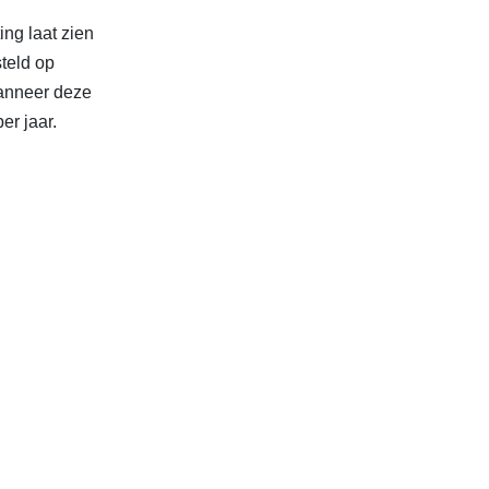
ng laat zien
teld op
wanneer deze
er jaar.