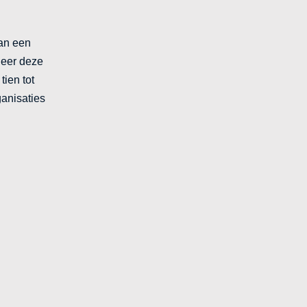
aan een
neer deze
ien tot
ganisaties