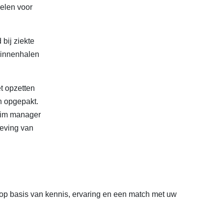
kelen voor
bij ziekte
 binnenhalen
t opzetten
n opgepakt.
erim manager
leving van
op basis van kennis, ervaring en een match met uw