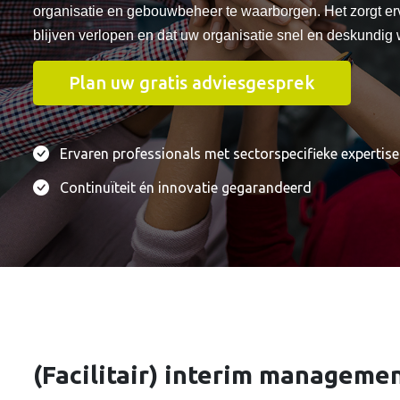
organisatie en gebouwbeheer te waarborgen. Het zorgt er
blijven verlopen en dat uw organisatie snel en deskundig 
Plan uw gratis adviesgesprek
Ervaren professionals met sectorspecifieke expertise
Continuïteit én innovatie gegarandeerd
Meer weten over facilitair interim man
Wilt u ontzorgd worden door een interim manager van Quadranc
Plan uw gratis adviesgesprek
(Facilitair) interim managem