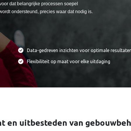
voor dat belangrijke processen soepel
wordt ondersteund, precies waar dat nodig is.
Data-gedreven inzichten voor optimale resultate
Flexibiliteit op maat voor elke uitdaging
agement?
e? Neem dan contact met ons op en bespreek geheel vrijblijve
ent en uitbesteden van gebouwbe