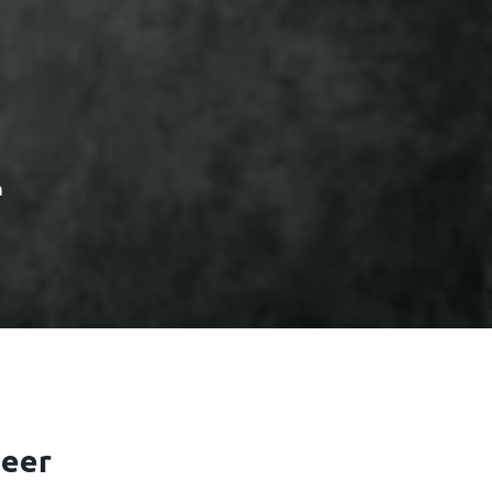
n
nd de mogelijkheden voor uw organisatie.
heer