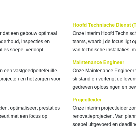
Hoofd Technische Dienst (
r dat een gebouw optimaal
Onze interim Hoofd Technische
nderhoud, inspecties en
teams, waarbij de focus ligt
lles soepel verloopt.
van technische installaties, me
Maintenance Engineer
n een vastgoedportefeuille.
Onze Maintenance Engineer v
projecten en het zorgen voor
stilstand en verlengt de leve
gedreven oplossingen en be
Projectleider
n, optimaliseert prestaties
Onze interim projectleider zo
ebeurt met een focus op
renovatieprojecten. Van plan
soepel uitgevoerd en deadli